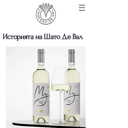
Историята на Шато Де Вал