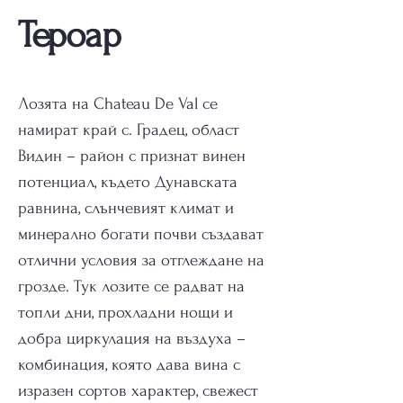
Тероар
Лозята на Chateau De Val се
намират край с. Градец, област
Видин – район с признат винен
потенциал, където Дунавската
равнина, слънчевият климат и
минерално богати почви създават
отлични условия за отглеждане на
грозде. Тук лозите се радват на
топли дни, прохладни нощи и
добра циркулация на въздуха –
комбинация, която дава вина с
изразен сортов характер, свежест