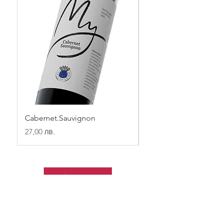
Cabernet.Sauvignon
Merlot
Price
Price
27,00 лв.
27,00 лв.
Shop Now