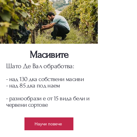
Масивите
Шато Де Вал обработва:
- над 130 дка собствени масиви
- над 85 дка под наем
- разнообрази е от 15 вида бели и
червени сортове
Научи повече